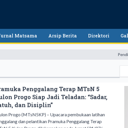
Jurnal Matsama
Arsip Berita
Direktori
Gal
Pendidikan mer
ramuka Penggalang Terap MTsN 5
ulon Progo Siap Jadi Teladan: “Sadar,
atuh, dan Disiplin”
lon Progo (MTsN5KP) – Upacara pembukaan latihan
nggalang dan pelantikan Pramuka Penggalang Terap