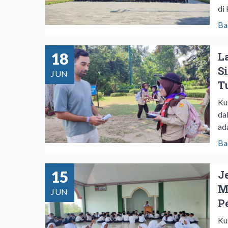
di
Ba
18
L
S
JUN
T
Ku
da
ad
Ba
15
J
M
JUN
P
Ku