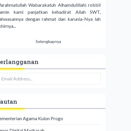
arahmatullah Wabarakatuh Alhamdulillahi robbil
lamin kami panjatkan kehadirat Allah SWT,
ahwasannya dengan rahmat dan karunia-Nya lah
hirnya...
Selengkapnya
erlangganan
autan
ementerian Agama Kulon Progo
apor Digital Madrasah