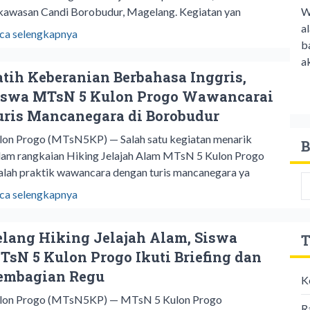
W
 kawasan Candi Borobudur, Magelang. Kegiatan yan
a
ca selengkapnya
b
ak
atih Keberanian Berbahasa Inggris,
iswa MTsN 5 Kulon Progo Wawancarai
uris Mancanegara di Borobudur
lon Progo (MTsN5KP) — Salah satu kegiatan menarik
B
lam rangkaian Hiking Jelajah Alam MTsN 5 Kulon Progo
alah praktik wawancara dengan turis mancanegara ya
ca selengkapnya
elang Hiking Jelajah Alam, Siswa
T
TsN 5 Kulon Progo Ikuti Briefing dan
embagian Regu
K
lon Progo (MTsN5KP) — MTsN 5 Kulon Progo
R