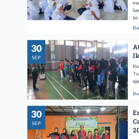
me
Se
ini
Ba
30
A
I
SEP
Ku
Ts
aj
Ba
30
E
C
SEP
2