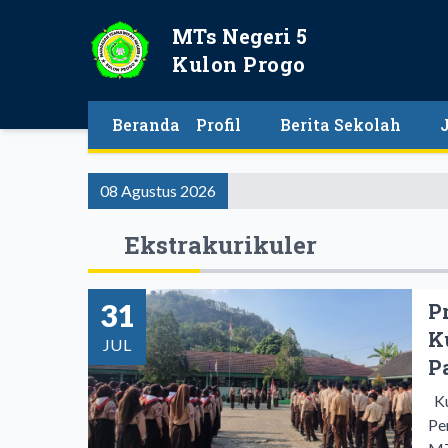
MTs Negeri 5
Kulon Progo
Beranda
Profil
Berita Sekolah
08 Agustus 2026
Ekstrakurikuler
31
P
K
JUL
P
Ku
Pe