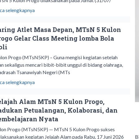
sN 5 Kulon Progo dilaksanakan pada Jumat (31/07/
ca selengkapnya
aring Atlet Masa Depan, MTsN 5 Kulon
rogo Gelar Class Meeting lomba Bola
oli
ulon Progo (MTsN5KP) – Guna mengisi kegiatan setelah
ian sekaligus mencari bibit-bibit unggul di bidang olahraga,
drasah Tsanawiyah Negeri (MTs
ca selengkapnya
elajah Alam MTsN 5 Kulon Progo,
adukan Petualangan, Kolaborasi, dan
embelajaran Nyata
lon Progo (MTsN5KP) — MTsN 5 Kulon Progo sukses
B
laksanakan kegiatan Jelajah Alam pada Rabu, 17 Juni 2026