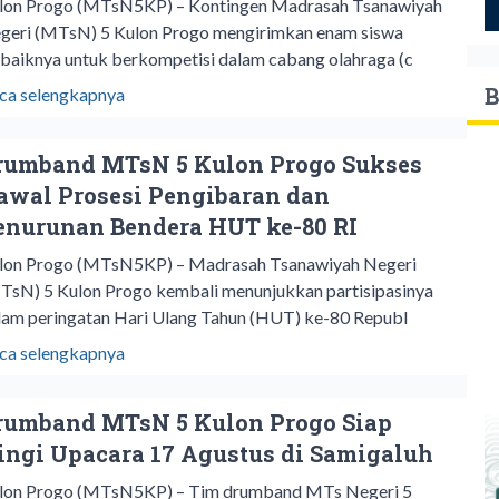
lon Progo (MTsN5KP) – Kontingen Madrasah Tsanawiyah
geri (MTsN) 5 Kulon Progo mengirimkan enam siswa
rbaiknya untuk berkompetisi dalam cabang olahraga (c
B
ca selengkapnya
rumband MTsN 5 Kulon Progo Sukses
awal Prosesi Pengibaran dan
enurunan Bendera HUT ke-80 RI
lon Progo (MTsN5KP) – Madrasah Tsanawiyah Negeri
TsN) 5 Kulon Progo kembali menunjukkan partisipasinya
lam peringatan Hari Ulang Tahun (HUT) ke-80 Republ
ca selengkapnya
rumband MTsN 5 Kulon Progo Siap
ringi Upacara 17 Agustus di Samigaluh
lon Progo (MTsN5KP) – Tim drumband MTs Negeri 5