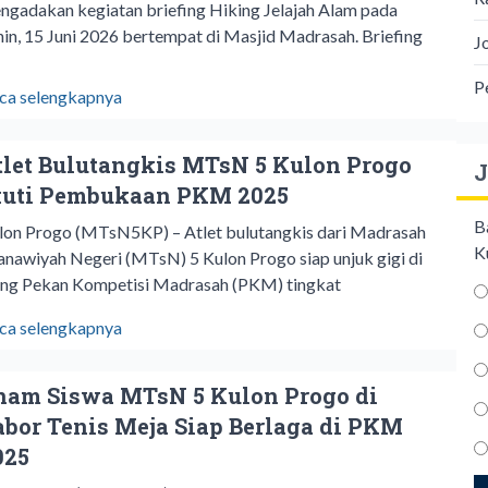
ngadakan kegiatan briefing Hiking Jelajah Alam pada
nin, 15 Juni 2026 bertempat di Masjid Madrasah. Briefing
J
P
ca selengkapnya
tlet Bulutangkis MTsN 5 Kulon Progo
J
kuti Pembukaan PKM 2025
B
lon Progo (MTsN5KP) – Atlet bulutangkis dari Madrasah
K
anawiyah Negeri (MTsN) 5 Kulon Progo siap unjuk gigi di
ang Pekan Kompetisi Madrasah (PKM) tingkat
ca selengkapnya
nam Siswa MTsN 5 Kulon Progo di
abor Tenis Meja Siap Berlaga di PKM
025