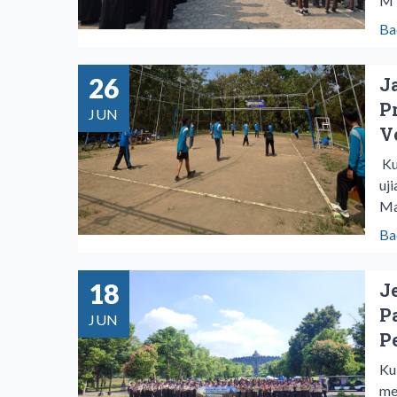
MT
Ba
26
J
P
JUN
V
​K
uj
Ma
Ba
18
J
P
JUN
P
Ku
me