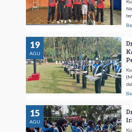
Ku
Ne
te
Ba
19
D
K
AGU
P
Ku
(M
da
Ba
15
D
I
AGU
Ku