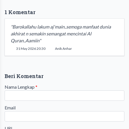
1 Komentar
"Barokallahu lakum aj'main..semoga manfaat dunia
akhirat n semakin semangat mencintai Al
Quran..Aamiin"
31 May 2026 20:30
Anik Anhar
Beri Komentar
Nama Lengkap
*
Email
URL