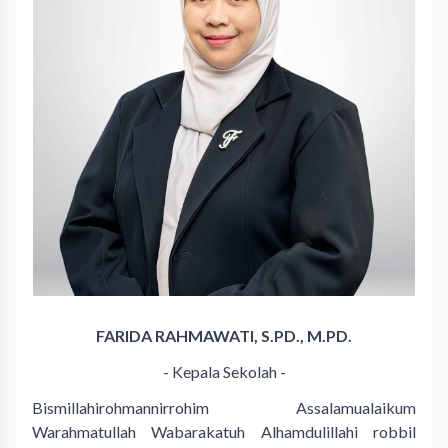
FARIDA RAHMAWATI, S.PD., M.PD.
- Kepala Sekolah -
Bismillahirohmannirrohim Assalamualaikum
Warahmatullah Wabarakatuh Alhamdulillahi robbil