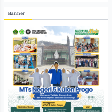
Banner