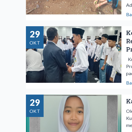
Ad
Ba
29
K
R
OKT
P
Ku
Pr
pa
Ba
29
K
OKT
Ol
Ku
me