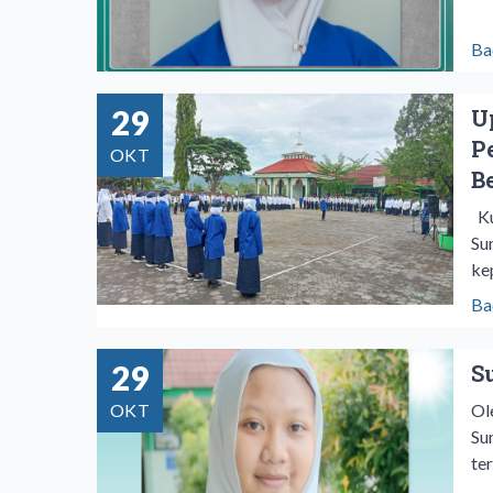
Ba
29
U
P
OKT
B
Ku
Su
ke
Ba
29
S
OKT
Ol
Su
te