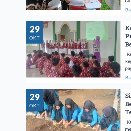
ra
Ba
29
K
P
OKT
B
Ku
ke
pa
Ba
29
S
B
OKT
T
Ku
me