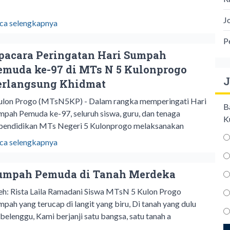
J
ca selengkapnya
P
pacara Peringatan Hari Sumpah
emuda ke-97 di MTs N 5 Kulonprogo
J
erlangsung Khidmat
lon Progo (MTsN5KP) - Dalam rangka memperingati Hari
B
mpah Pemuda ke-97, seluruh siswa, guru, dan tenaga
K
pendidikan MTs Negeri 5 Kulonprogo melaksanakan
ca selengkapnya
umpah Pemuda di Tanah Merdeka
eh: Rista Laila Ramadani Siswa MTsN 5 Kulon Progo
mpah yang terucap di langit yang biru, Di tanah yang dulu
rbelenggu, Kami berjanji satu bangsa, satu tanah a