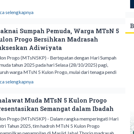
ca selengkapnya
B
aknai Sumpah Pemuda, Warga MTsN 5
ulon Progo Bersihkan Madrasah
ukseskan Adiwiyata
lon Progo (MTsN5KP) - Bertepatan dengan Hari Sumpah
muda tahun 2025 pada hari Selasa (28/10/2025) pagi,
luruh warga MTsN 5 Kulon Progo, mulai dari tenaga pendi
ca selengkapnya
halawat Muda MTsN 5 Kulon Progo
resentasikan Semangat dalam Ibadah
lon Progo (MTsN5KP) - Dalam rangka memperingati Hari
ntri Tahun 2025, tim hadroh MTsN 5 Kulon Progo
nampilkan penampilan di Masjid Jabal Thoriq madrasah