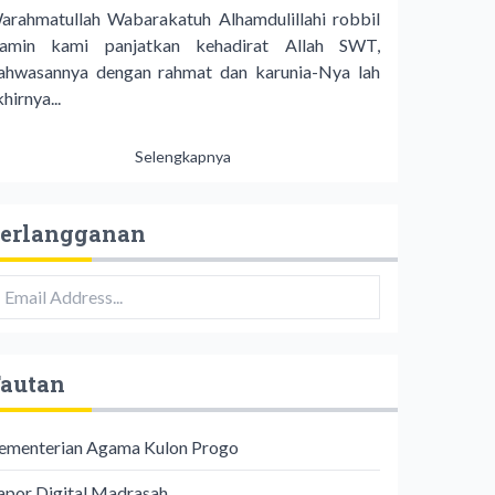
arahmatullah Wabarakatuh Alhamdulillahi robbil
lamin kami panjatkan kehadirat Allah SWT,
ahwasannya dengan rahmat dan karunia-Nya lah
hirnya...
Selengkapnya
erlangganan
autan
ementerian Agama Kulon Progo
apor Digital Madrasah