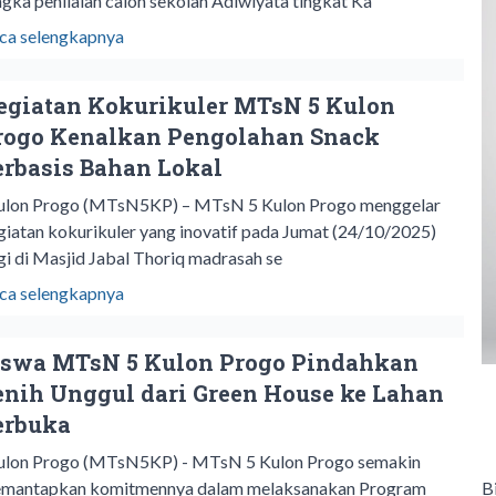
ngka penilaian calon sekolah Adiwiyata tingkat Ka
ca selengkapnya
egiatan Kokurikuler MTsN 5 Kulon
rogo Kenalkan Pengolahan Snack
erbasis Bahan Lokal
lon Progo (MTsN5KP) – MTsN 5 Kulon Progo menggelar
giatan kokurikuler yang inovatif pada Jumat (24/10/2025)
gi di Masjid Jabal Thoriq madrasah se
ca selengkapnya
iswa MTsN 5 Kulon Progo Pindahkan
enih Unggul dari Green House ke Lahan
erbuka
lon Progo (MTsN5KP) - MTsN 5 Kulon Progo semakin
B
mantapkan komitmennya dalam melaksanakan Program