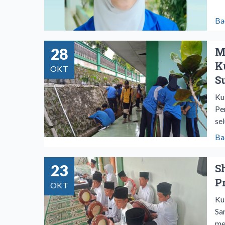
Ba
28
M
K
OKT
S
Ku
Pe
se
Ba
23
S
P
OKT
Ku
Sa
me