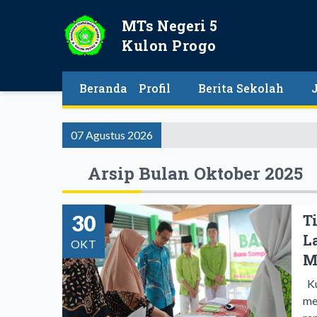
MTs Negeri 5
Kulon Progo
Beranda
Profil
Berita Sekolah
07 Agustus 2026
Arsip Bulan Oktober 2025
30
T
L
OKT
M
Ku
me