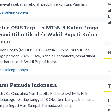
W
iwiyata sebagai sekolah peduli lingkungan. Pagi hari
a
ca selengkapnya
b
ak
etua OSIS Terpilih MTsN 5 Kulon Progo
esmi Dilantik oleh Wakil Bupati Kulon
rogo
lon Progo (MTsN5KP) — Ketua OSIS MTsN 5 Kulon
B
ogo periode 2025–2026, Kenzie Bhamakerti, resmi dilantik
da hari ini oleh Wakil Bupati Kulon
ca selengkapnya
ami Pemuda Indonesia
T
eh : Ka Chuzaima Nur Tsabita Fiddiin Siswi MTs N 5
lonprogo Setiap tanggal 28 Oktober, bangsa Indonesia
K
mperingati Hari Sumpah Pemuda, sebuah p
R