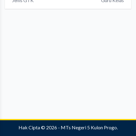
Jenis GTK
Guru Kelas
Hak Cipta © 2026 -
MTs Negeri 5 Kulon Progo
.