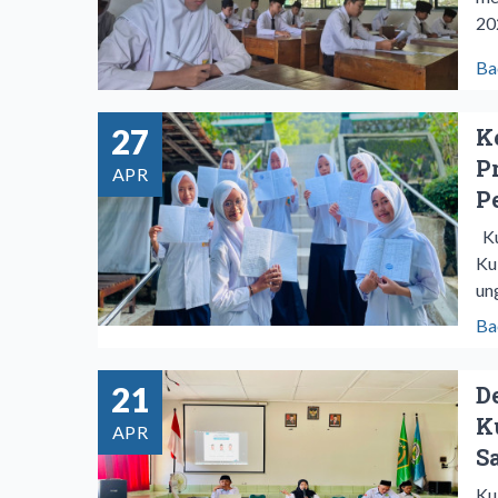
20
Ba
27
K
P
APR
P
Ku
Ku
un
Ba
21
D
K
APR
S
Ku