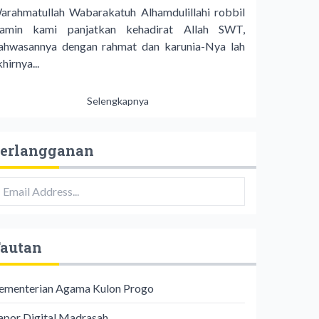
arahmatullah Wabarakatuh Alhamdulillahi robbil
lamin kami panjatkan kehadirat Allah SWT,
ahwasannya dengan rahmat dan karunia-Nya lah
hirnya...
Selengkapnya
erlangganan
autan
ementerian Agama Kulon Progo
apor Digital Madrasah