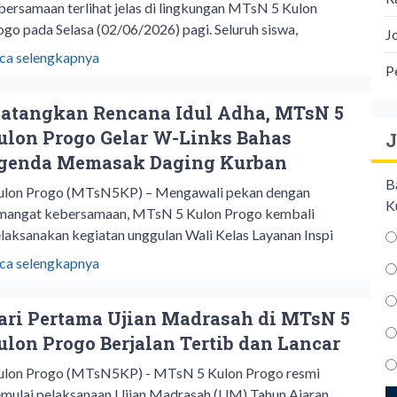
bersamaan terlihat jelas di lingkungan MTsN 5 Kulon
ogo pada Selasa (02/06/2026) pagi. Seluruh siswa,
J
ca selengkapnya
P
atangkan Rencana Idul Adha, MTsN 5
ulon Progo Gelar W-Links Bahas
J
genda Memasak Daging Kurban
B
lon Progo (MTsN5KP) – Mengawali pekan dengan
K
mangat kebersamaan, MTsN 5 Kulon Progo kembali
laksanakan kegiatan unggulan Wali Kelas Layanan Inspi
ca selengkapnya
ari Pertama Ujian Madrasah di MTsN 5
ulon Progo Berjalan Tertib dan Lancar
lon Progo (MTsN5KP) - MTsN 5 Kulon Progo resmi
mulai pelaksanaan Ujian Madrasah (UM) Tahun Ajaran