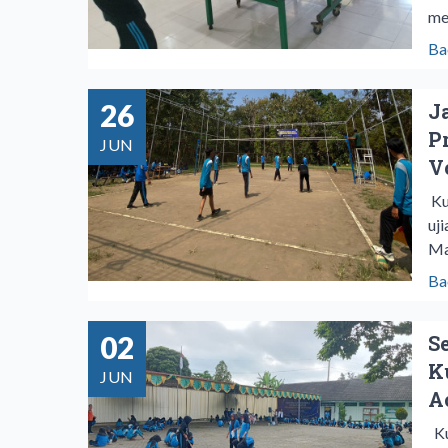
me
Ba
26
J
P
JUN
V
​K
uj
Ma
Ba
02
S
K
JUN
A
Ku