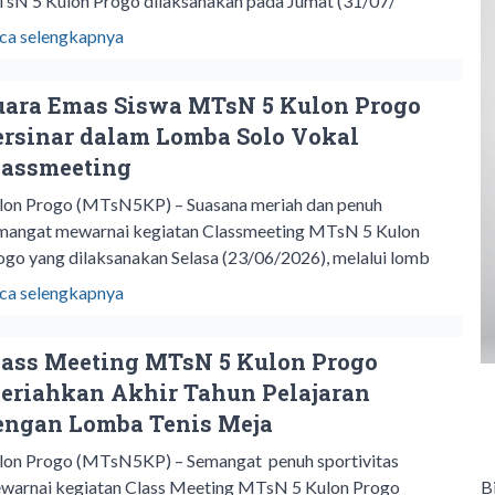
sN 5 Kulon Progo dilaksanakan pada Jumat (31/07/
ca selengkapnya
uara Emas Siswa MTsN 5 Kulon Progo
ersinar dalam Lomba Solo Vokal
lassmeeting
lon Progo (MTsN5KP) – Suasana meriah dan penuh
mangat mewarnai kegiatan Classmeeting MTsN 5 Kulon
ogo yang dilaksanakan Selasa (23/06/2026), melalui lomb
ca selengkapnya
lass Meeting MTsN 5 Kulon Progo
eriahkan Akhir Tahun Pelajaran
engan Lomba Tenis Meja
lon Progo (MTsN5KP) – Semangat penuh sportivitas
B
warnai kegiatan Class Meeting MTsN 5 Kulon Progo