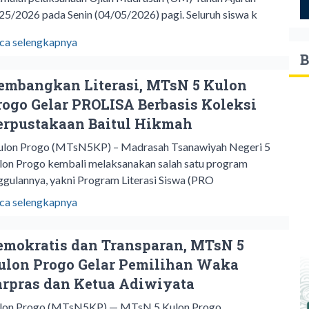
25/2026 pada Senin (04/05/2026) pagi. Seluruh siswa k
ca selengkapnya
B
embangkan Literasi, MTsN 5 Kulon
rogo Gelar PROLISA Berbasis Koleksi
erpustakaan Baitul Hikmah
lon Progo (MTsN5KP) – Madrasah Tsanawiyah Negeri 5
lon Progo kembali melaksanakan salah satu program
ggulannya, yakni Program Literasi Siswa (PRO
ca selengkapnya
emokratis dan Transparan, MTsN 5
ulon Progo Gelar Pemilihan Waka
arpras dan Ketua Adiwiyata
lon Progo (MTsN5KP) — MTsN 5 Kulon Progo