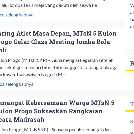
W
lalui lomba tenis meja yang diikuti oleh siswa ke
a
ca selengkapnya
b
ak
aring Atlet Masa Depan, MTsN 5 Kulon
rogo Gelar Class Meeting lomba Bola
oli
ulon Progo (MTsN5KP) – Guna mengisi kegiatan setelah
B
ian sekaligus mencari bibit-bibit unggul di bidang olahraga,
drasah Tsanawiyah Negeri (MTs
ca selengkapnya
emangat Kebersamaan Warga MTsN 5
T
ulon Progo Sukseskan Rangkaian
cara Madrasah
K
lon Progo (MTsN5KP) - Suasana penuh semangat dan
R