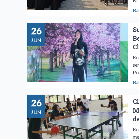
MT
Ba
26
S
B
JUN
C
Ku
se
Pr
Ba
26
C
M
JUN
d
Ku
me