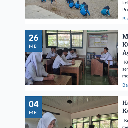
ke
Pr
Ba
26
M
K
MEI
A
Ku
se
me
Ba
04
H
K
MEI
Ku
me