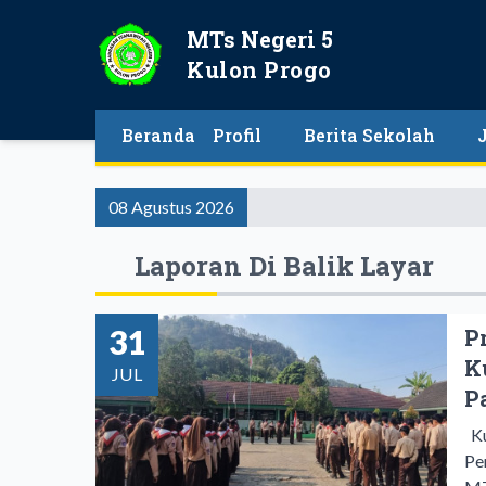
MTs Negeri 5
Kulon Progo
Beranda
Profil
Berita Sekolah
08 Agustus 2026
Laporan Di Balik Layar
31
P
K
JUL
P
Ku
Pe