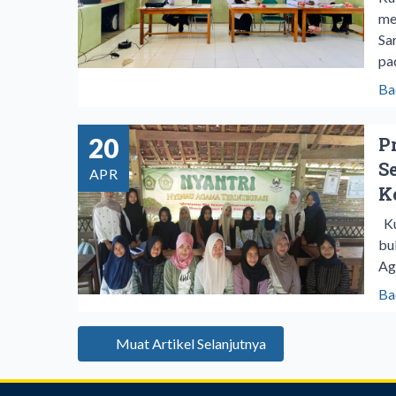
me
Sa
pa
Ba
20
P
S
APR
K
Ku
bu
Ag
Ba
Muat Artikel Selanjutnya