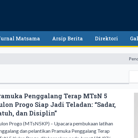
Jurnal Matsama
Arsip Berita
Direktori
Gal
Pendidikan 
ramuka Penggalang Terap MTsN 5
ulon Progo Siap Jadi Teladan: “Sadar,
atuh, dan Disiplin”
lon Progo (MTsN5KP) – Upacara pembukaan latihan
nggalang dan pelantikan Pramuka Penggalang Terap