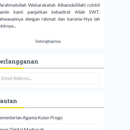
arahmatullah Wabarakatuh Alhamdulillahi robbil
lamin kami panjatkan kehadirat Allah SWT,
ahwasannya dengan rahmat dan karunia-Nya lah
hirnya...
Selengkapnya
erlangganan
autan
ementerian Agama Kulon Progo
apor Digital Madrasah