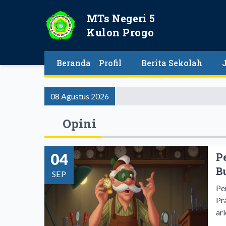
MTs Negeri 5
Kulon Progo
Beranda
Profil
Berita Sekolah
08 Agustus 2026
Opini
04
P
B
SEP
Pe
Pr
ar