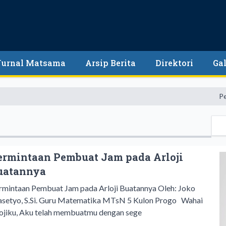
Jurnal Matsama
Arsip Berita
Direktori
Gal
Pendidika
ermintaan Pembuat Jam pada Arloji
uatannya
rmintaan Pembuat Jam pada Arloji Buatannya Oleh: Joko
asetyo, S.Si. Guru Matematika MTsN 5 Kulon Progo Wahai
lojiku, Aku telah membuatmu dengan sege