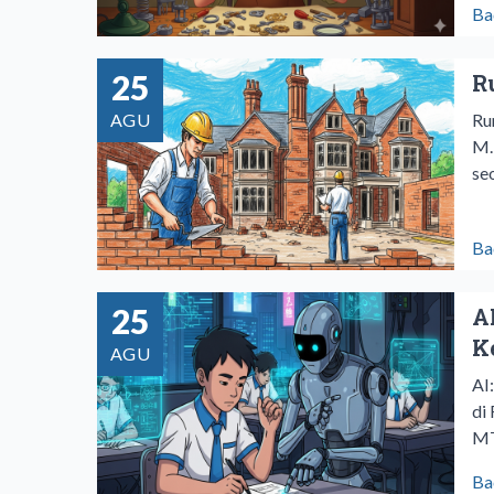
Ba
25
R
AGU
Ru
M.
se
Ba
25
A
K
AGU
AI
di
MT
Ba