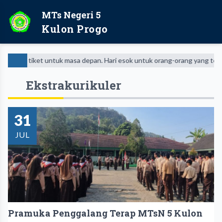
MTs Negeri 5
Kulon Progo
et untuk masa depan. Hari esok untuk orang-orang yang telah mempersiap
Ekstrakurikuler
31
JUL
Pramuka Penggalang Terap MTsN 5 Kulon