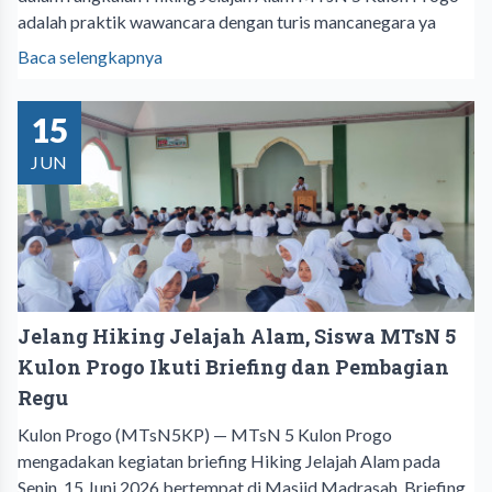
adalah praktik wawancara dengan turis mancanegara ya
Baca selengkapnya
15
JUN
Jelang Hiking Jelajah Alam, Siswa MTsN 5
Kulon Progo Ikuti Briefing dan Pembagian
Regu
Kulon Progo (MTsN5KP) — MTsN 5 Kulon Progo
mengadakan kegiatan briefing Hiking Jelajah Alam pada
Senin, 15 Juni 2026 bertempat di Masjid Madrasah. Briefing