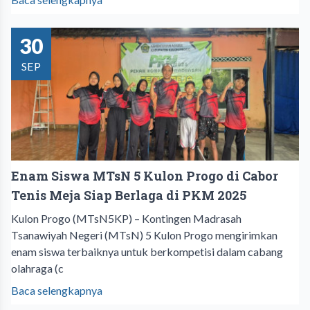
30
SEP
Enam Siswa MTsN 5 Kulon Progo di Cabor
Tenis Meja Siap Berlaga di PKM 2025
Kulon Progo (MTsN5KP) – Kontingen Madrasah
Tsanawiyah Negeri (MTsN) 5 Kulon Progo mengirimkan
enam siswa terbaiknya untuk berkompetisi dalam cabang
olahraga (c
Baca selengkapnya