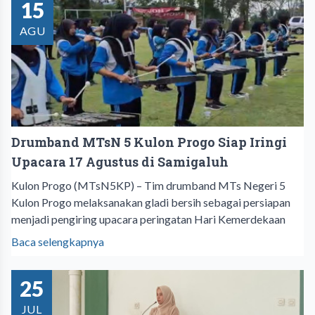
15
AGU
Drumband MTsN 5 Kulon Progo Siap Iringi
Upacara 17 Agustus di Samigaluh
Kulon Progo (MTsN5KP) – Tim drumband MTs Negeri 5
Kulon Progo melaksanakan gladi bersih sebagai persiapan
menjadi pengiring upacara peringatan Hari Kemerdekaan
Baca selengkapnya
25
JUL