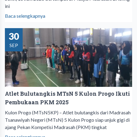
ini
Baca selengkapnya
30
SEP
Atlet Bulutangkis MTsN 5 Kulon Progo Ikuti
Pembukaan PKM 2025
Kulon Progo (MTsN5KP) – Atlet bulutangkis dari Madrasah
Tsanawiyah Negeri (MTsN) 5 Kulon Progo siap unjuk gigi di
ajang Pekan Kompetisi Madrasah (PKM) tingkat
Baca selengkapnya