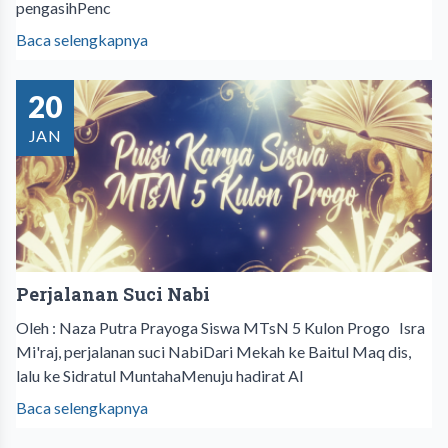
pengasihPenc
Baca selengkapnya
20
JAN
Perjalanan Suci Nabi
Oleh : Naza Putra Prayoga Siswa MTsN 5 Kulon Progo Isra
Mi'raj, perjalanan suci NabiDari Mekah ke Baitul Maq dis,
lalu ke Sidratul MuntahaMenuju hadirat Al
Baca selengkapnya