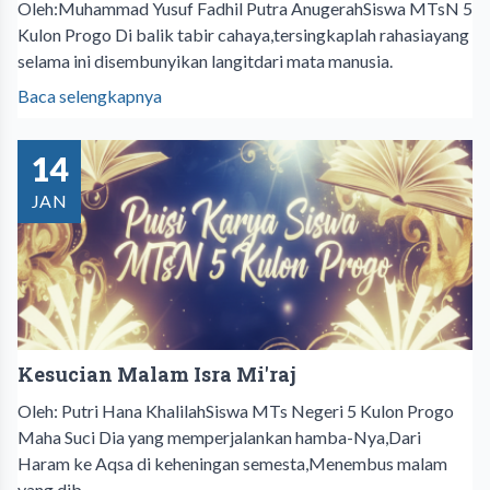
Oleh:Muhammad Yusuf Fadhil Putra AnugerahSiswa MTsN 5
Kulon Progo Di balik tabir cahaya,tersingkaplah rahasiayang
selama ini disembunyikan langitdari mata manusia.
Baca selengkapnya
14
JAN
Kesucian Malam Isra Mi'raj
Oleh: Putri Hana KhalilahSiswa MTs Negeri 5 Kulon Progo
Maha Suci Dia yang memperjalankan hamba-Nya,Dari
Haram ke Aqsa di keheningan semesta,Menembus malam
yang dib