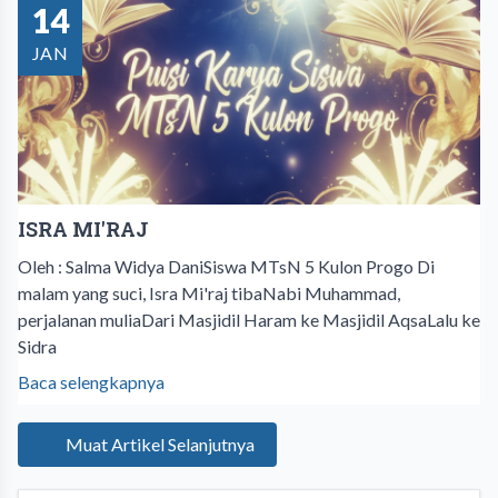
14
JAN
ISRA MI'RAJ
Oleh : Salma Widya DaniSiswa MTsN 5 Kulon Progo Di
malam yang suci, Isra Mi'raj tibaNabi Muhammad,
perjalanan muliaDari Masjidil Haram ke Masjidil AqsaLalu ke
Sidra
Baca selengkapnya
Muat Artikel Selanjutnya