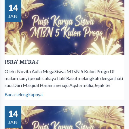
14
JAN
ISRA' MI'RAJ
Oleh : Novita Aulia MegaSiswa MTsN 5 Kulon Progo Di
malam sunyi penuh cahaya Ilahi,Rasul melangkah dengan hati
suci.Dari Masjidil Haram menuju Aqsha mulia,Jejak ter
Baca selengkapnya
14
JAN