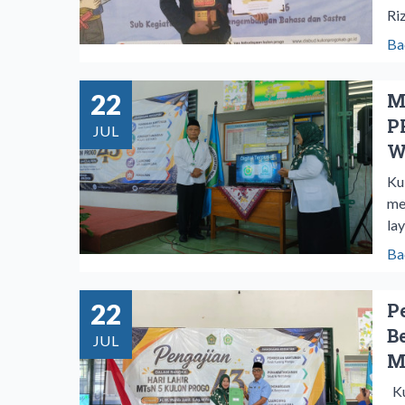
Ri
Ba
22
M
P
JUL
W
Ku
me
la
Ba
22
P
B
JUL
M
Ku