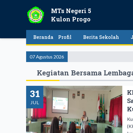
MTs Negeri 5
Kulon Progo
Beranda
Profil
Berita Sekolah
07 Agustus 2026
Kegiatan Bersama Lembaga
31
K
S
JUL
K
Ku
(K