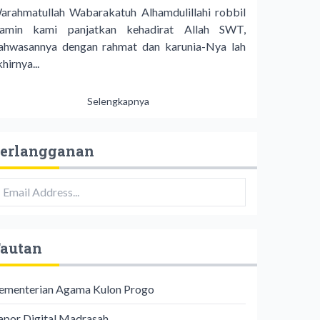
arahmatullah Wabarakatuh Alhamdulillahi robbil
lamin kami panjatkan kehadirat Allah SWT,
ahwasannya dengan rahmat dan karunia-Nya lah
hirnya...
Selengkapnya
erlangganan
autan
ementerian Agama Kulon Progo
apor Digital Madrasah