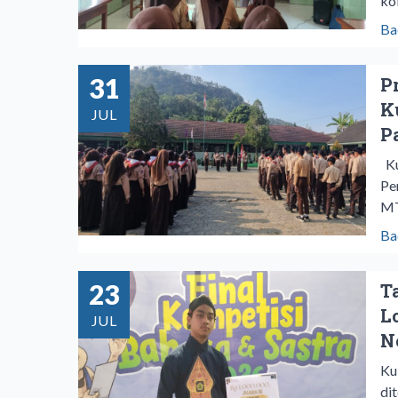
ko
Ba
31
P
K
JUL
P
Ku
Pe
MT
Ba
23
T
L
JUL
N
Ku
di