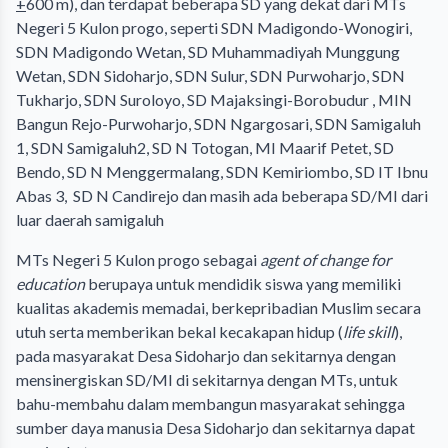
+
600 m), dan terdapat beberapa SD yang dekat dari MTs
Negeri 5 Kulon progo, seperti SDN Madigondo-Wonogiri,
SDN Madigondo Wetan, SD Muhammadiyah Munggung
Wetan, SDN Sidoharjo, SDN Sulur, SDN Purwoharjo, SDN
Tukharjo, SDN Suroloyo, SD Majaksingi-Borobudur , MIN
Bangun Rejo-Purwoharjo, SDN Ngargosari, SDN Samigaluh
1, SDN Samigaluh2, SD N Totogan, MI Maarif Petet, SD
Bendo, SD N Menggermalang, SDN Kemiriombo, SD IT Ibnu
Abas 3, SD N Candirejo dan masih ada beberapa SD/MI dari
luar daerah samigaluh
MTs Negeri 5 Kulon progo sebagai
agent of change for
education
berupaya untuk mendidik siswa yang memiliki
kualitas akademis memadai, berkepribadian Muslim secara
utuh serta memberikan bekal kecakapan hidup (
life skill
),
pada masyarakat Desa Sidoharjo dan sekitarnya dengan
mensinergiskan SD/MI di sekitarnya dengan MTs, untuk
bahu-membahu dalam membangun masyarakat sehingga
sumber daya manusia Desa Sidoharjo dan sekitarnya dapat