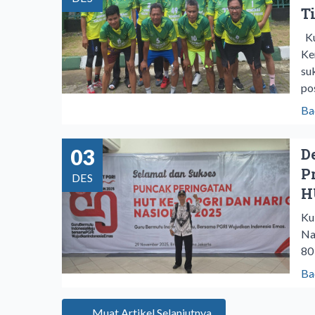
T
Ku
Ke
su
po
Ba
03
D
P
DES
H
Ku
Na
80
Ba
Muat Artikel Selanjutnya