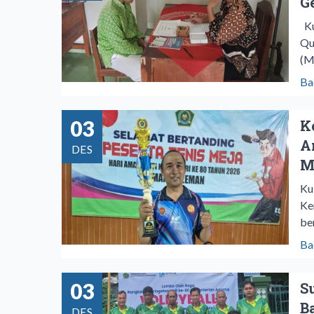
G
Ku
Qu
(M
Ba
03
K
A
DES
M
Ku
Ke
be
Ba
03
S
B
DES