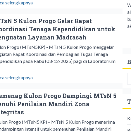
ca selengkapnya
W
a
b
TsN 5 Kulon Progo Gelar Rapat
ak
oordinasi Tenaga Kependidikan untuk
enguatan Layanan Madrasah
lon Progo (MTsN5KP) - MTsN 5 Kulon Progo menggelar
giatan Rapat Koordinasi dan Pembagian Tugas Tenaga
B
pendidikan pada Rabu (03/12/2025) pagi di Laboratorium
ca selengkapnya
emenag Kulon Progo Dampingi MTsN 5
T
enuhi Penilaian Mandiri Zona
ntegritas
K
lon Progo (MTsN5KP) – MTsN 5 Kulon Progo menerima
ndampingan intensif untuk pemenuhan Penilaian Mandiri
R