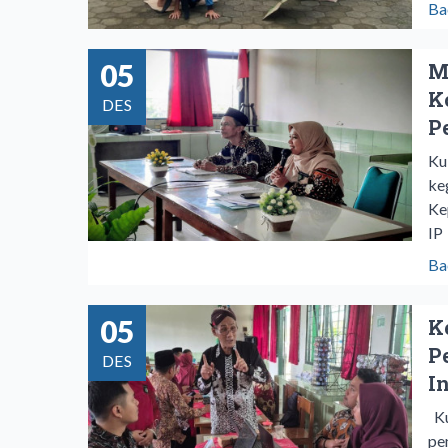
Ba
05
M
K
DES
P
Ku
ke
Ke
IP
Ba
05
K
P
DES
I
Ku
pe