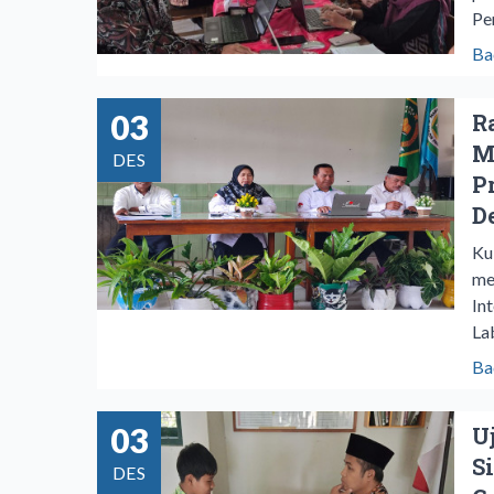
Pe
Ba
03
R
M
DES
P
D
Ku
me
In
La
Ba
03
U
S
DES