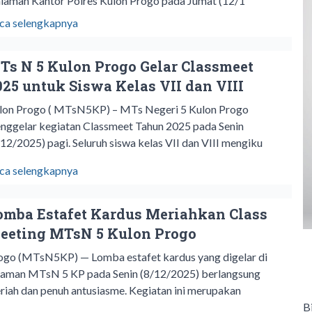
laman Kantor Polres Kulon Progo pada Jumat (12/1
ca selengkapnya
Ts N 5 Kulon Progo Gelar Classmeet
025 untuk Siswa Kelas VII dan VIII
lon Progo ( MTsN5KP) – MTs Negeri 5 Kulon Progo
nggelar kegiatan Classmeet Tahun 2025 pada Senin
/12/2025) pagi. Seluruh siswa kelas VII dan VIII mengiku
ca selengkapnya
omba Estafet Kardus Meriahkan Class
eeting MTsN 5 Kulon Progo
ogo (MTsN5KP) — Lomba estafet kardus yang digelar di
laman MTsN 5 KP pada Senin (8/12/2025) berlangsung
riah dan penuh antusiasme. Kegiatan ini merupakan
B