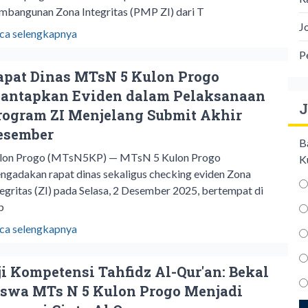
mbangunan Zona Integritas (PMP ZI) dari T
J
ca selengkapnya
P
apat Dinas MTsN 5 Kulon Progo
antapkan Eviden dalam Pelaksanaan
J
rogram ZI Menjelang Submit Akhir
esember
B
lon Progo (MTsN5KP) — MTsN 5 Kulon Progo
K
ngadakan rapat dinas sekaligus checking eviden Zona
tegritas (ZI) pada Selasa, 2 Desember 2025, bertempat di
b
ca selengkapnya
ji Kompetensi Tahfidz Al-Qur'an: Bekal
iswa MTs N 5 Kulon Progo Menjadi