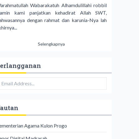
arahmatullah Wabarakatuh Alhamdulillahi robbil
lamin kami panjatkan kehadirat Allah SWT,
ahwasannya dengan rahmat dan karunia-Nya lah
hirnya...
Selengkapnya
erlangganan
autan
ementerian Agama Kulon Progo
apor Digital Madrasah