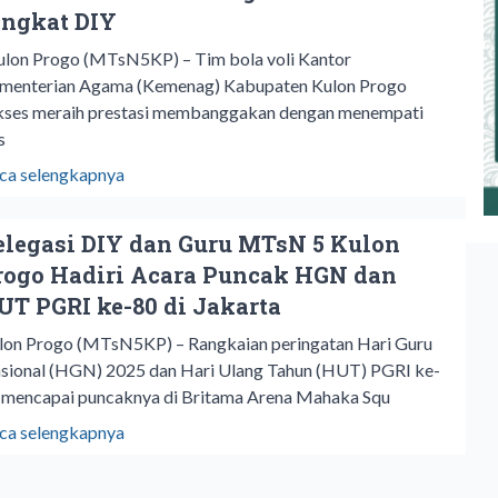
ingkat DIY
lon Progo (MTsN5KP) – Tim bola voli Kantor
menterian Agama (Kemenag) Kabupaten Kulon Progo
kses meraih prestasi membanggakan dengan menempati
s
ca selengkapnya
elegasi DIY dan Guru MTsN 5 Kulon
rogo Hadiri Acara Puncak HGN dan
UT PGRI ke-80 di Jakarta
lon Progo (MTsN5KP) – Rangkaian peringatan Hari Guru
sional (HGN) 2025 dan Hari Ulang Tahun (HUT) PGRI ke-
 mencapai puncaknya di Britama Arena Mahaka Squ
ca selengkapnya