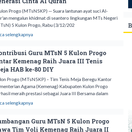
enerasi Cinta Al Quran
lon Progo (MTsN5KP) — Suara lantunan ayat suci Al-
r'an mengalun khidmat di seantero lingkungan MTs Negeri
B
TsN) 5 Kulon Progo, Rabu (3/12/202
ca selengkapnya
ontribusi Guru MTsN 5 Kulon Progo
ntar Kemenag Raih Juara III Tenis
eja HAB ke-80 DIY
lon Progo (MTsN5KP) – Tim Tenis Meja Beregu Kantor
menterian Agama (Kemenag) Kabupaten Kulon Progo
rhasil meraih prestasi sebagai Juara III Bersama dalam
ca selengkapnya
umbangan Guru MTsN 5 Kulon Progo
awa Tim Voli Kemenag Raih Juara II