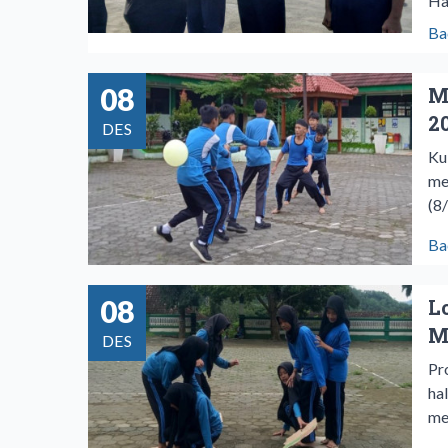
Ha
Ba
08
M
2
DES
Ku
me
(8
Ba
08
L
M
DES
Pr
ha
me