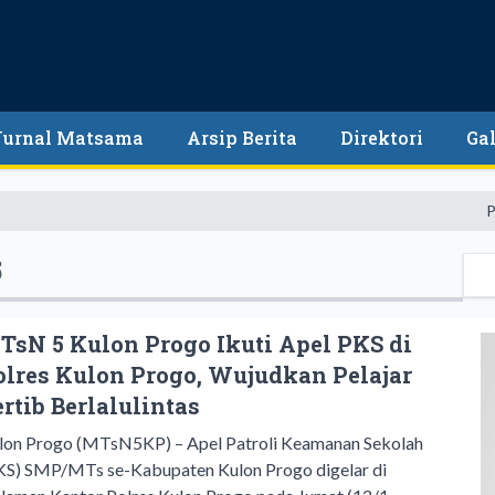
Jurnal Matsama
Arsip Berita
Direktori
Gal
Pendidikan 
5
TsN 5 Kulon Progo Ikuti Apel PKS di
olres Kulon Progo, Wujudkan Pelajar
ertib Berlalulintas
lon Progo (MTsN5KP) – Apel Patroli Keamanan Sekolah
KS) SMP/MTs se-Kabupaten Kulon Progo digelar di