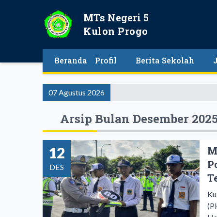
MTs Negeri 5
Kulon Progo
Beranda
Profil
Berita Sekolah
07 Agustus 2026
Arsip Bulan Desember 202
12
M
P
DES
T
Ku
(P