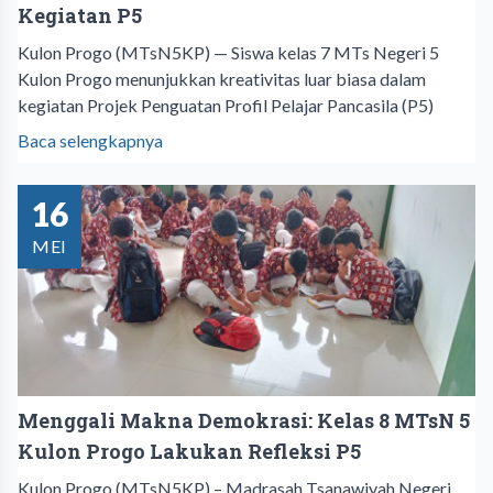
Kegiatan P5
Kulon Progo (MTsN5KP) — Siswa kelas 7 MTs Negeri 5
Kulon Progo menunjukkan kreativitas luar biasa dalam
kegiatan Projek Penguatan Profil Pelajar Pancasila (P5)
Baca selengkapnya
16
MEI
Menggali Makna Demokrasi: Kelas 8 MTsN 5
Kulon Progo Lakukan Refleksi P5
Kulon Progo (MTsN5KP) – Madrasah Tsanawiyah Negeri