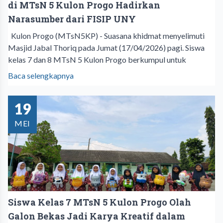
di MTsN 5 Kulon Progo Hadirkan
Narasumber dari FISIP UNY
Kulon Progo (MTsN5KP) - Suasana khidmat menyelimuti
Masjid Jabal Thoriq pada Jumat (17/04/2026) pagi. Siswa
kelas 7 dan 8 MTsN 5 Kulon Progo berkumpul untuk
Baca selengkapnya
19
MEI
Siswa Kelas 7 MTsN 5 Kulon Progo Olah
Galon Bekas Jadi Karya Kreatif dalam