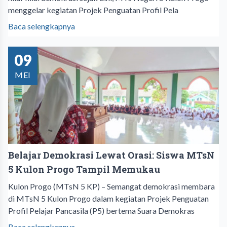
menggelar kegiatan Projek Penguatan Profil Pela
Baca selengkapnya
09
MEI
Belajar Demokrasi Lewat Orasi: Siswa MTsN
5 Kulon Progo Tampil Memukau
Kulon Progo (MTsN 5 KP) – Semangat demokrasi membara
di MTsN 5 Kulon Progo dalam kegiatan Projek Penguatan
Profil Pelajar Pancasila (P5) bertema Suara Demokras
Baca selengkapnya