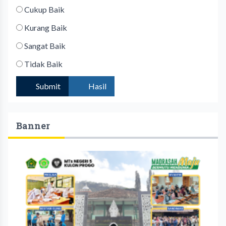
Cukup Baik
Kurang Baik
Sangat Baik
Tidak Baik
Submit
Hasil
Banner