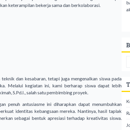
b
an keterampilan bekerja sama dan berkolaborasi.
ak
B
 teknik dan kesabaran, tetapi juga mengenalkan siswa pada
T
reka. Melalui kegiatan ini, kami berharap siswa dapat lebih
imah, S.Pd.I., salah satu pembimbing proyek.
K
gan penuh antusiasme ini diharapkan dapat menumbuhkan
rkuat identitas kebangsaan mereka. Nantinya, hasil taplak
R
rkan sebagai bentuk apresiasi terhadap kreativitas siswa.
J