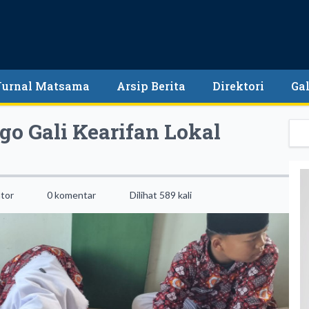
Jurnal Matsama
Arsip Berita
Direktori
Gal
o Gali Kearifan Lokal
tor
0 komentar
Dilihat 589 kali