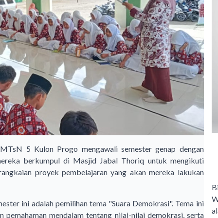
 MTsN 5 Kulon Progo mengawali semester genap dengan
ereka berkumpul di Masjid Jabal Thoriq untuk mengikuti
rangkaian proyek pembelajaran yang akan mereka lakukan
B
W
ester ini adalah pemilihan tema "Suara Demokrasi". Tema ini
a
n pemahaman mendalam tentang nilai-nilai demokrasi, serta